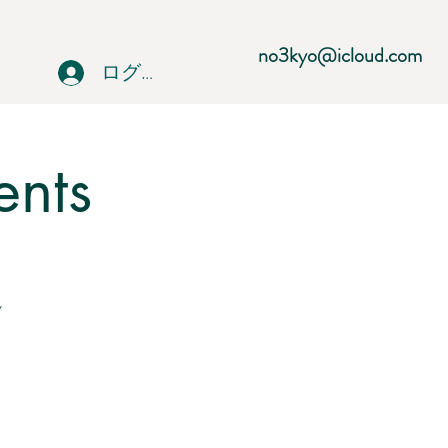
no3kyo@icloud.com
ログイン
ents
y