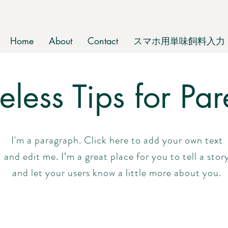
Home
About
Contact
スマホ用単味飼料入力
celess Tips for Par
I'm a paragraph. Click here to add your own text
and edit me. I’m a great place for you to tell a stor
and let your users know a little more about you.